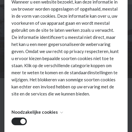
Wanneer u een website bezoekt, kan deze informatie in
uw browser worden opgeslagen of opgehaald, meestal
in de vorm van cookies. Deze informatie kan over u, uw
voorkeuren of uw apparaat gaan en wordt meestal
gebruikt om de site te laten werken zoals u verwacht.
De informatie identificeert u meestal niet direct, maar
het kan u een meer gepersonaliseerde webervaring
geven. Omdat we uw recht op privacy respecteren, kunt
u ervoor kiezen bepaalde soorten cookies niet toe te
staan. Klik op de verschillende categorie koppen om
meer te weten te komen en de standaardinstellingen te
wijzigen. Het blokkeren van sommige soorten cookies
kan echter een invloed hebben op uw ervaring met de
site en de services die we kunnen bieden.
Do what makes your soul happy!
Noodzakelijke cookies
Bij My Day hebben we besloten om enkel te werken op
afspraak zodat we jullie kunnen bedienen in een
rustige sfeer in het bijzijn van familie en vrienden,