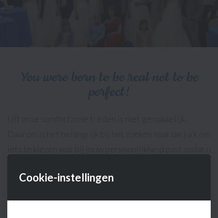
You were born to be real not to be
perfect!
Uit onze comfortzone treden is niet gemakkelijk.
Daarom is het belangrijk bij het zoeken naar uw jurk om
iets te kiezen wat bij jouw persoonlijkheid past zodat u
niet het gevoel krijgt verkleed te zijn en daarbij help ik
Cookie-instellingen
u maar al te graag. Een persoon die zich mooi en
zichzelf voelt,straalt dit ook uit!