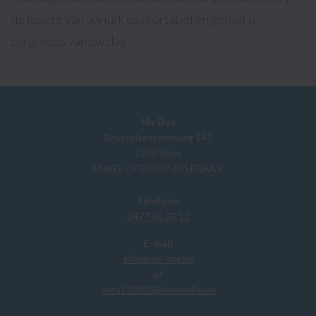
de lengte van uw jurk comfortabel en geniet u
zorgeloos van uw dag.
My Day
Brusselsesteenweg 141
1730 Asse
ENKEL OPEN OP AFSPRAAK
Telefoon
0477 56 73 11
E-mail
info@my-day.be
of
yuta132003@hotmail.com