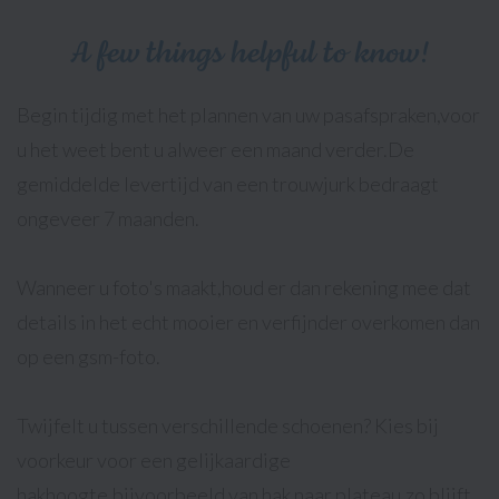
A few things helpful to know!
Begin tijdig met het plannen van uw pasafspraken,voor
u het weet bent u alweer een maand verder.De
gemiddelde levertijd van een trouwjurk bedraagt
ongeveer 7 maanden.
Wanneer u foto's maakt,houd er dan rekening mee dat
details in het echt mooier en verfijnder overkomen dan
op een gsm-foto.
Twijfelt u tussen verschillende schoenen? Kies bij
voorkeur voor een gelijkaardige
hakhoogte,bijvoorbeeld van hak naar plateau,zo blijft