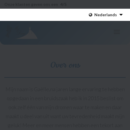
Onze klanten geven ons een
4
/5
Nederlands
Over ons
Mijn naam is Gaëlle,na jaren lange ervaring te hebben
opgedaan in een bruidszaak heb ik in 2015 beslist om
ook zelf één van mijn dromen waar te maken en daar
maakt u deel van uit want uw tevredenheid maakt mijn
geluk! Meer en meer mensen hebben een tekort aan